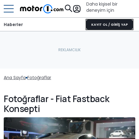
Daha kişisel bir
deneyim için
Haberler
KAYIT OL / GİRİŞ YAP
Ana Sayfa
Fotoğraflar
Fotoğraflar - Fiat Fastback
Konsepti