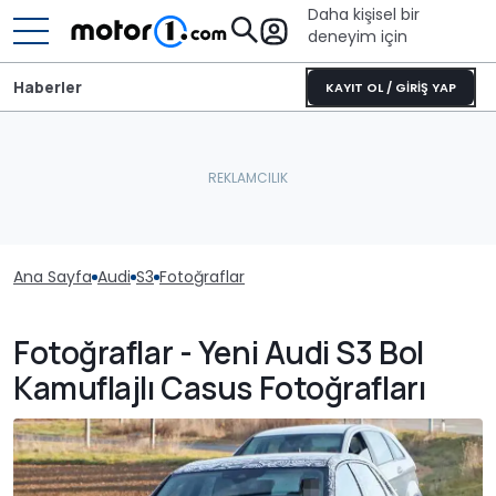
Daha kişisel bir
deneyim için
Haberler
KAYIT OL / GİRİŞ YAP
Ana Sayfa
Audi
S3
Fotoğraflar
Fotoğraflar - Yeni Audi S3 Bol
Kamuflajlı Casus Fotoğrafları