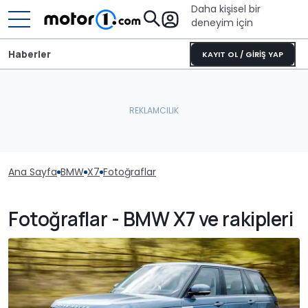
Daha kişisel bir
deneyim için
Haberler
KAYIT OL / GİRİŞ YAP
Ana Sayfa
BMW
X7
Fotoğraflar
Fotoğraflar - BMW X7 ve rakipleri