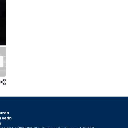
ızda
 Verin
m