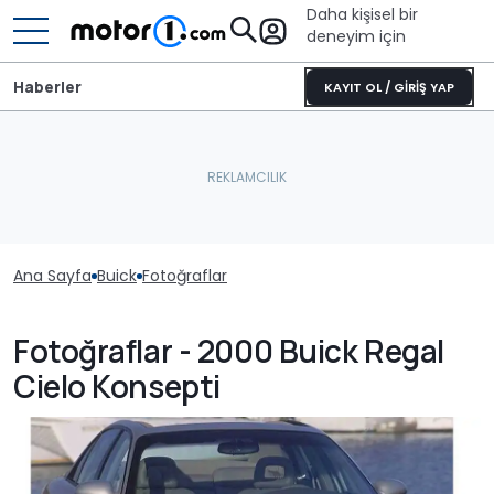
Daha kişisel bir
deneyim için
Haberler
KAYIT OL / GİRİŞ YAP
Ana Sayfa
Buick
Fotoğraflar
Fotoğraflar - 2000 Buick Regal
Cielo Konsepti