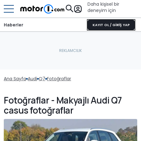
Daha kişisel bir
deneyim için
Haberler
KAYIT OL / GİRİŞ YAP
Ana Sayfa
Audi
Q7
Fotoğraflar
Fotoğraflar - Makyajlı Audi Q7
casus fotoğraflar