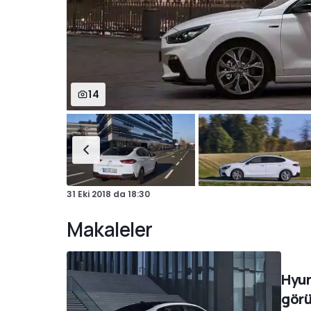
14
31 Eki 2018
da
18:30
Makaleler
Hyun
görü