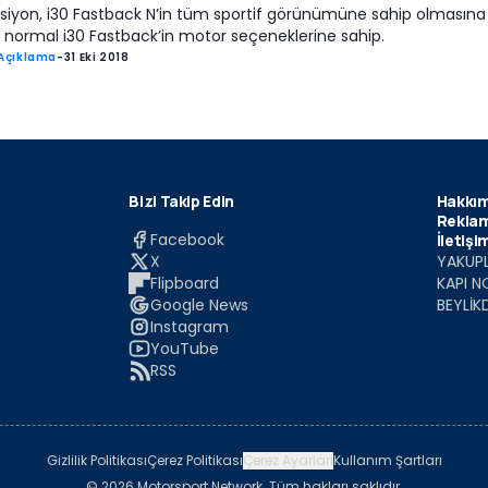
rsiyon, i30 Fastback N’in tüm sportif görünümüne sahip olmasına
, normal i30 Fastback’in motor seçeneklerine sahip.
Açıklama
-
31 Eki 2018
Bizi Takip Edin
Hakkım
Reklam
Facebook
İletişi
X
YAKUPL
Flipboard
KAPI N
Google News
BEYLİK
Instagram
YouTube
RSS
Gizlilik Politikası
Çerez Politikası
Çerez Ayarları
Kullanım Şartları
© 2026 Motorsport Network. Tüm hakları saklıdır.