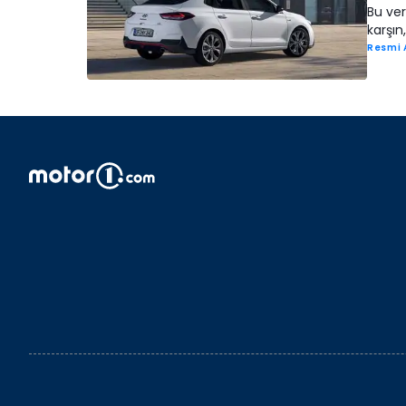
Bu ve
karşın
Resmi 