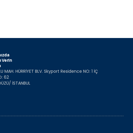
ızda
 Verin
m
U MAH. HÜRRİYET BLV. Skyport Residence NO: 1 İÇ
O: 62
DÜZÜ/ İSTANBUL