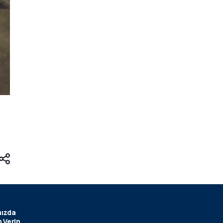
ızda
 Verin