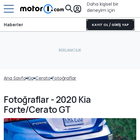
Daha kişisel bir
deneyim için
Haberler
KAYIT OL / GİRİŞ YAP
Ana Sayfa
Kia
Cerato
Fotoğraflar
Fotoğraflar - 2020 Kia
Forte/Cerato GT