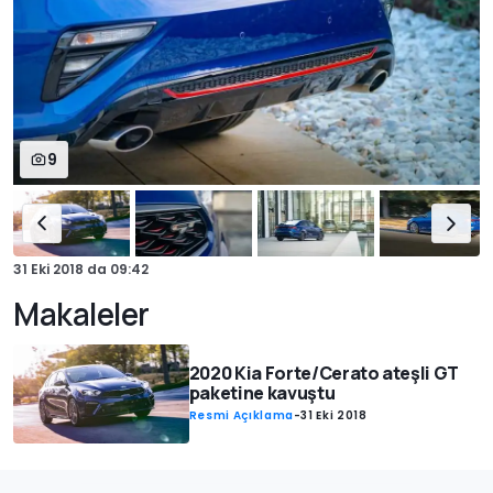
9
31 Eki 2018
da
09:42
Makaleler
2020 Kia Forte/Cerato ateşli GT
paketine kavuştu
Resmi Açıklama
-
31 Eki 2018