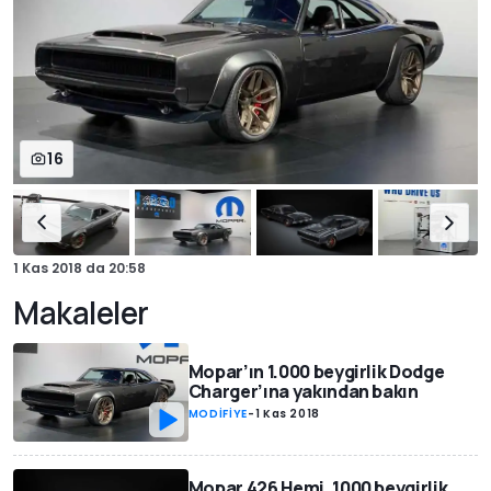
16
1 Kas 2018
da
20:58
Makaleler
Mopar’ın 1.000 beygirlik Dodge
Charger’ına yakından bakın
MODİFİYE
-
1 Kas 2018
Mopar 426 Hemi, 1000 beygirlik