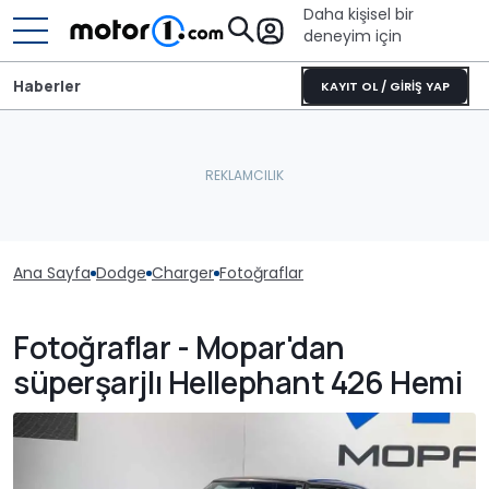
Daha kişisel bir
deneyim için
Haberler
KAYIT OL / GİRİŞ YAP
Ana Sayfa
Dodge
Charger
Fotoğraflar
Fotoğraflar - Mopar'dan
süperşarjlı Hellephant 426 Hemi