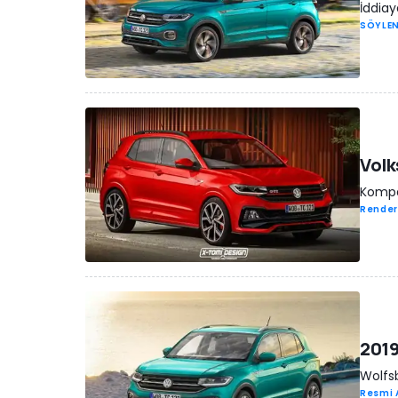
İddiay
SÖYLEN
Volk
Kompak
Render
2019
Wolfsb
Resmi 