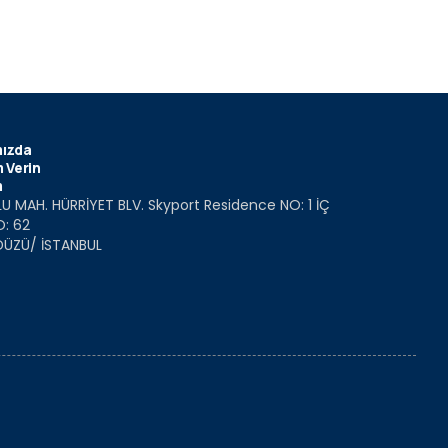
ızda
 Verin
m
U MAH. HÜRRİYET BLV. Skyport Residence NO: 1 İÇ
O: 62
DÜZÜ/ İSTANBUL