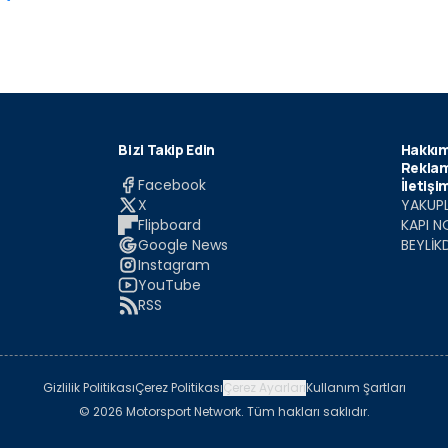
Bizi Takip Edin
Hakkım
Reklam
Facebook
İletişi
X
YAKUPL
Flipboard
KAPI N
Google News
BEYLİK
Instagram
YouTube
RSS
Gizlilik Politikası
Çerez Politikası
Çerez Ayarları
Kullanım Şartları
© 2026 Motorsport Network. Tüm hakları saklıdır.