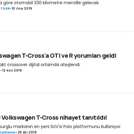
a göre otomobil 330 kilometre menzille gelecek.
TİLER
-
10 Oca 2019
swagen T-Cross'a GTI ve R yorumları geldi
t crossover dijital ortamda ateşlendi.
-
12 Kas 2018
 Volkswagen T-Cross nihayet tanıtıldı!
urglu markanın en yeni SUV'si Polo platformunu kullanıyor.
Açıklama
-
25 Eki 2018