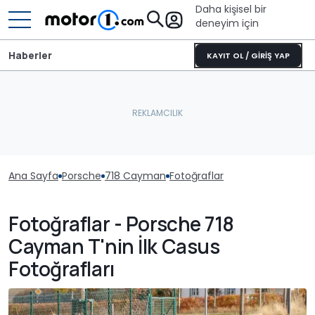
Daha kişisel bir
deneyim için
Haberler
KAYIT OL / GİRİŞ YAP
Ana Sayfa
Porsche
718 Cayman
Fotoğraflar
Fotoğraflar - Porsche 718
Cayman T'nin İlk Casus
Fotoğrafları