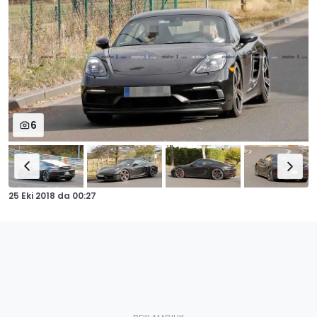
6
25 Eki 2018
da
00:27