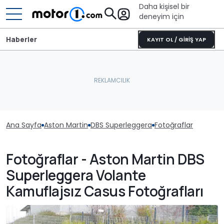
Daha kişisel bir
deneyim için
Haberler
KAYIT OL / GİRİŞ YAP
Ana Sayfa
Aston Martin
DBS Superleggera
Fotoğraflar
Fotoğraflar - Aston Martin DBS
Superleggera Volante
Kamuflajsız Casus Fotoğrafları