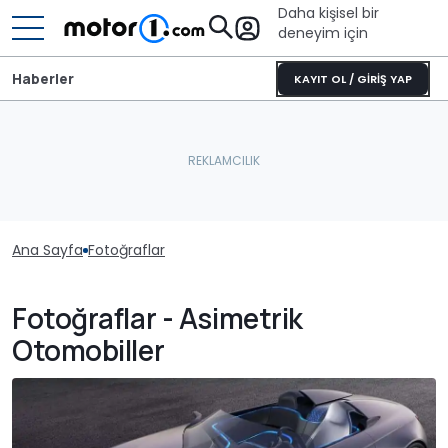
Daha kişisel bir
deneyim için
Haberler
KAYIT OL / GİRİŞ YAP
Ana Sayfa
Fotoğraflar
Fotoğraflar - Asimetrik
Otomobiller