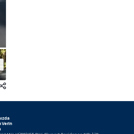
ızda
 Verin
m