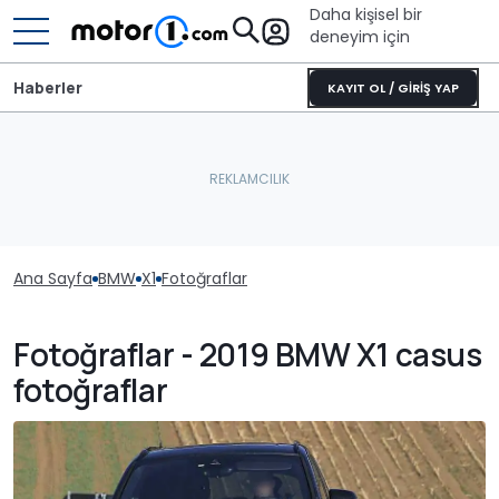
Daha kişisel bir
deneyim için
Haberler
KAYIT OL / GİRİŞ YAP
Ana Sayfa
BMW
X1
Fotoğraflar
Fotoğraflar - 2019 BMW X1 casus
fotoğraflar