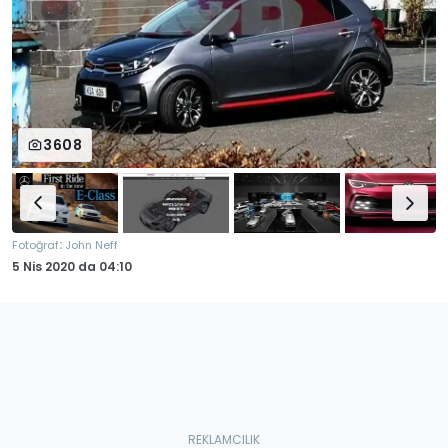
3608
:
Fotoğraf
John Neff
5 Nis 2020
da
04:10