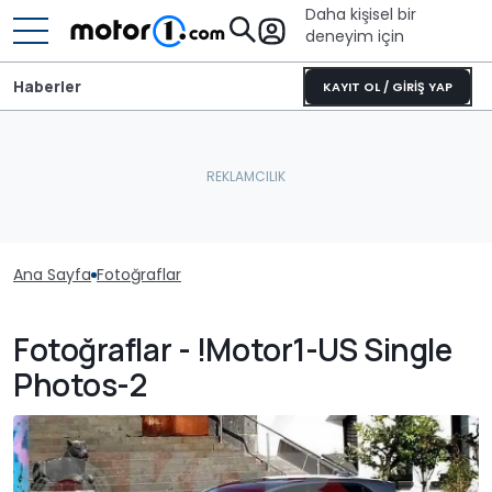
Daha kişisel bir
deneyim için
Haberler
KAYIT OL / GİRİŞ YAP
Ana Sayfa
Fotoğraflar
Fotoğraflar - !Motor1-US Single
Photos-2