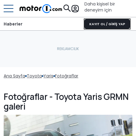
Daha kişisel bir
deneyim için
Haberler
KAYIT OL / GİRİŞ YAP
Ana Sayfa
Toyota
Yaris
Fotoğraflar
Fotoğraflar - Toyota Yaris GRMN
galeri