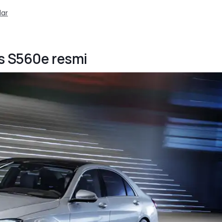
lar
s S560e resmi