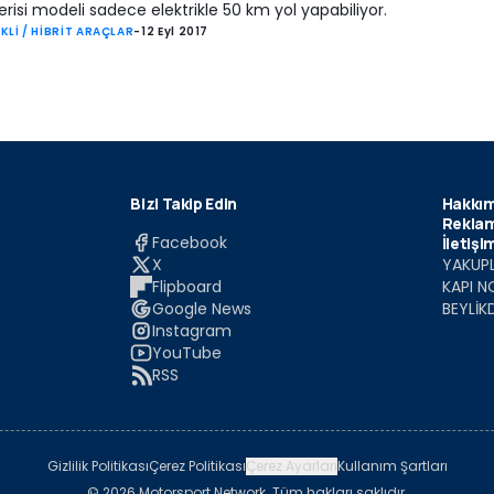
erisi modeli sadece elektrikle 50 km yol yapabiliyor.
KLİ / HİBRİT ARAÇLAR
-
12 Eyl 2017
Bizi Takip Edin
Hakkım
Reklam
Facebook
İletişi
X
YAKUPL
Flipboard
KAPI N
Google News
BEYLİK
Instagram
YouTube
RSS
Gizlilik Politikası
Çerez Politikası
Çerez Ayarları
Kullanım Şartları
© 2026 Motorsport Network. Tüm hakları saklıdır.