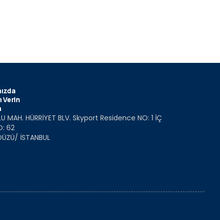
ızda
 Verin
m
U MAH. HÜRRİYET BLV. Skyport Residence NO: 1 İÇ
O: 62
DÜZÜ/ İSTANBUL