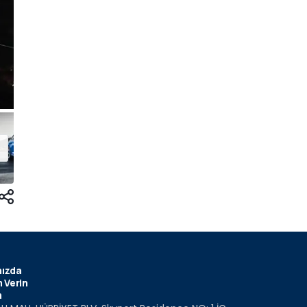
ızda
 Verin
m