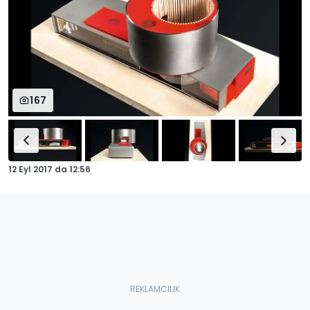
167
12 Eyl 2017
da
12:56