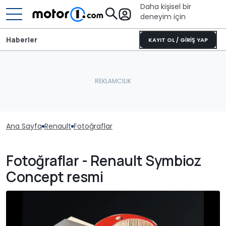
Daha kişisel bir
deneyim için
Haberler
KAYIT OL / GİRİŞ YAP
Ana Sayfa
Renault
Fotoğraflar
Fotoğraflar - Renault Symbioz
Concept resmi