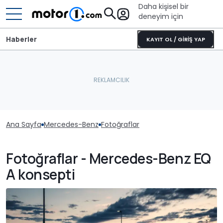
Daha kişisel bir
deneyim için
Haberler
KAYIT OL / GİRİŞ YAP
Ana Sayfa
Mercedes-Benz
Fotoğraflar
Fotoğraflar - Mercedes-Benz EQ
A konsepti