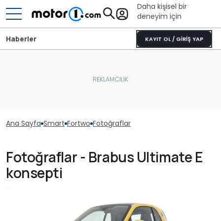
Daha kişisel bir
deneyim için
Haberler
KAYIT OL / GİRİŞ YAP
Ana Sayfa
Smart
Fortwo
Fotoğraflar
Fotoğraflar - Brabus Ultimate E
konsepti