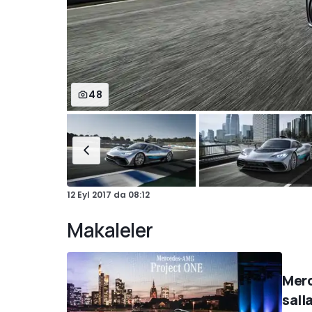
48
12 Eyl 2017
da
08:12
Makaleler
Merc
sall