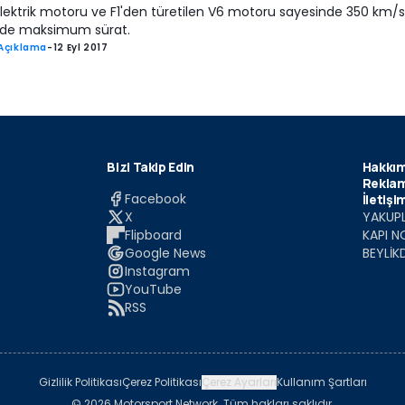
lektrik motoru ve F1'den türetilen V6 motoru sayesinde 350 km/
nde maksimum sürat.
Açıklama
-
12 Eyl 2017
Bizi Takip Edin
Hakkım
Reklam
Facebook
İletişi
X
YAKUPL
Flipboard
KAPI N
Google News
BEYLİK
Instagram
YouTube
RSS
Gizlilik Politikası
Çerez Politikası
Çerez Ayarları
Kullanım Şartları
© 2026 Motorsport Network. Tüm hakları saklıdır.