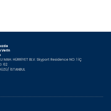
s
ızda
 Verin
m
U MAH. HÜRRİYET BLV. Skyport Residence NO: 1 İÇ
O: 62
DÜZÜ/ İSTANBUL