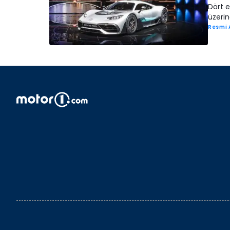
Dört e
üzeri
Resmi 