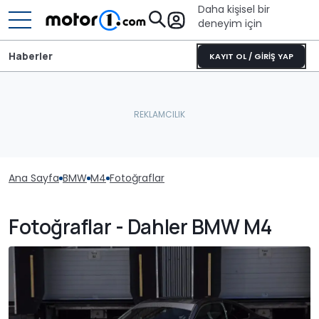
Daha kişisel bir
deneyim için
Haberler
KAYIT OL / GİRİŞ YAP
Ana Sayfa
BMW
M4
Fotoğraflar
Fotoğraflar - Dahler BMW M4