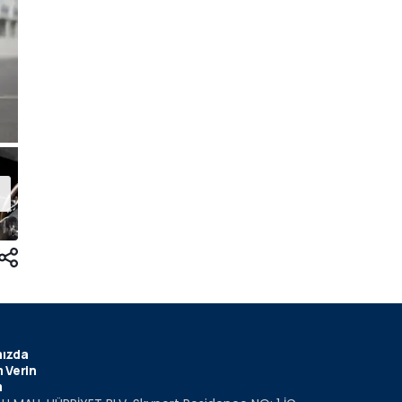
ızda
 Verin
m