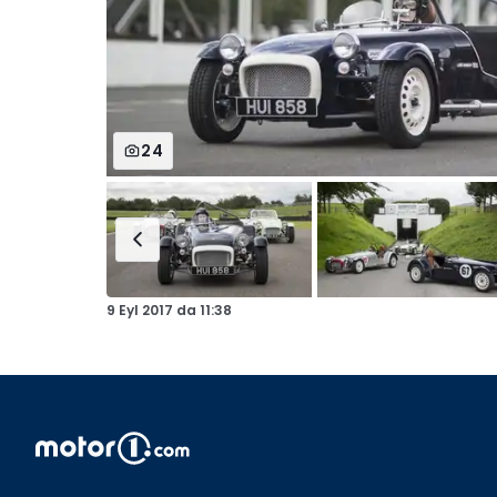
24
9 Eyl 2017
da
11:38