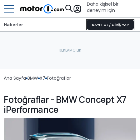
Daha kişisel bir
deneyim için
Haberler
KAYIT OL / GİRİŞ YAP
Ana Sayfa
BMW
X7
Fotoğraflar
Fotoğraflar - BMW Concept X7
iPerformance