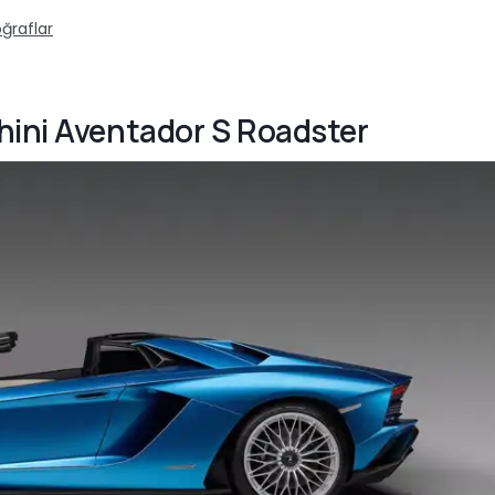
ğraflar
hini Aventador S Roadster