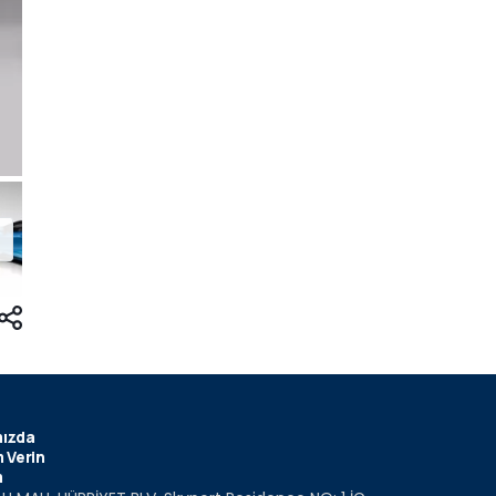
ızda
 Verin
m