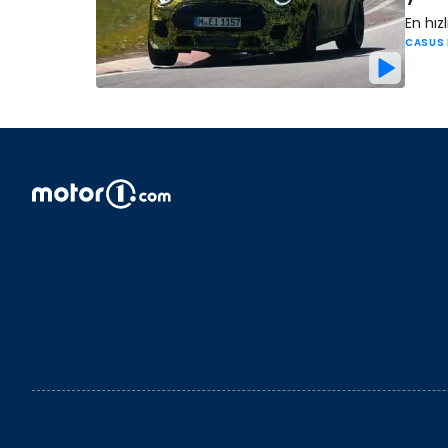
En hız
CASUS