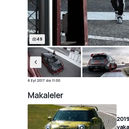
49
6 Eyl 2017
da
11:00
Makaleler
2019
yaka