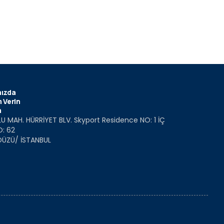
ızda
 Verin
m
U MAH. HÜRRİYET BLV. Skyport Residence NO: 1 İÇ
O: 62
DÜZÜ/ İSTANBUL