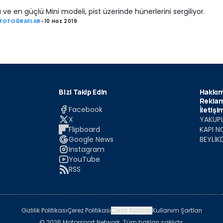
lı ve en güçlü Mini modeli, pist üzerinde hünerlerini sergiliyor.
 FOTOĞRAFLAR
-
10 Haz 2019
Bizi Takip Edin
Hakkım
Reklam
Facebook
İletişi
X
YAKUPL
Flipboard
KAPI N
Google News
BEYLİK
Instagram
YouTube
RSS
Gizlilik Politikası
Çerez Politikası
Çerez Ayarları
Kullanım Şartları
© 2026 Motorsport Network. Tüm hakları saklıdır.