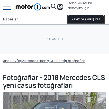
Daha kişisel bir
deneyim için
Haberler
KAYIT OL / GİRİŞ YAP
Ana Sayfa
Mercedes-Benz
CLS Serisi
Fotoğraflar
Fotoğraflar - 2018 Mercedes CLS
yeni casus fotoğrafları