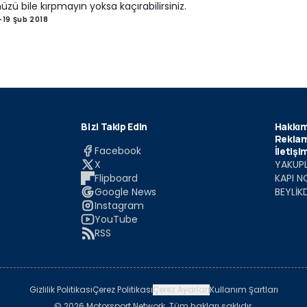
zü bile kırpmayın yoksa kaçırabilirsiniz.
-
19 Şub 2018
Bizi Takip Edin
Hakkım
Reklam
Facebook
İletişi
X
YAKUPL
Flipboard
KAPI N
Google News
BEYLİK
Instagram
YouTube
RSS
Gizlilik Politikası
Çerez Politikası
Çerez Ayarları
Kullanım Şartları
© 2026 Motorsport Network. Tüm hakları saklıdır.