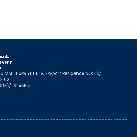
ızda
 Verin
m
U MAH. HÜRRİYET BLV. Skyport Residence NO: 1 İÇ
O: 62
DÜZÜ/ İSTANBUL