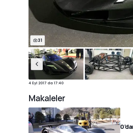
31
4 Eyl 2017
da
17:40
Makaleler
0’da