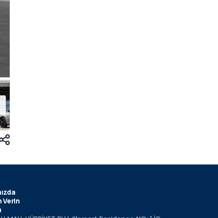
ızda
 Verin
m