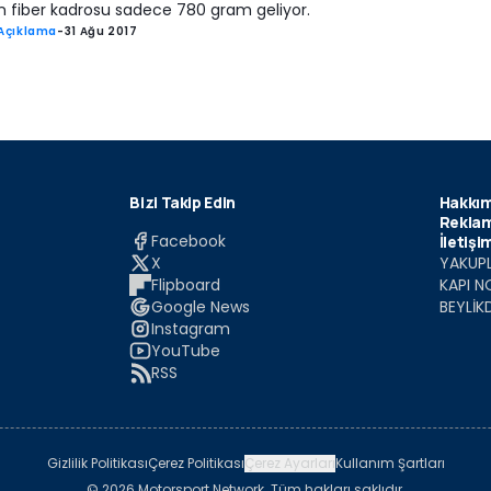
n fiber kadrosu sadece 780 gram geliyor.
Açıklama
-
31 Ağu 2017
Bizi Takip Edin
Hakkım
Reklam
Facebook
İletişi
X
YAKUPL
Flipboard
KAPI N
Google News
BEYLİK
Instagram
YouTube
RSS
Gizlilik Politikası
Çerez Politikası
Çerez Ayarları
Kullanım Şartları
© 2026 Motorsport Network. Tüm hakları saklıdır.