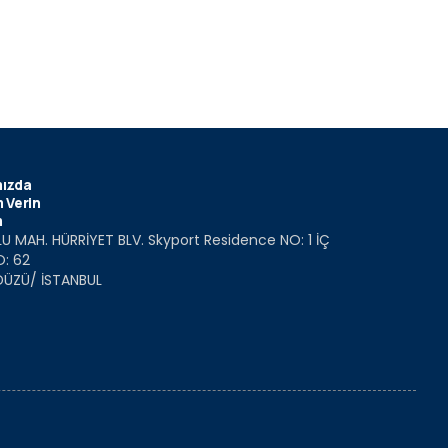
ızda
 Verin
m
U MAH. HÜRRİYET BLV. Skyport Residence NO: 1 İÇ
O: 62
DÜZÜ/ İSTANBUL