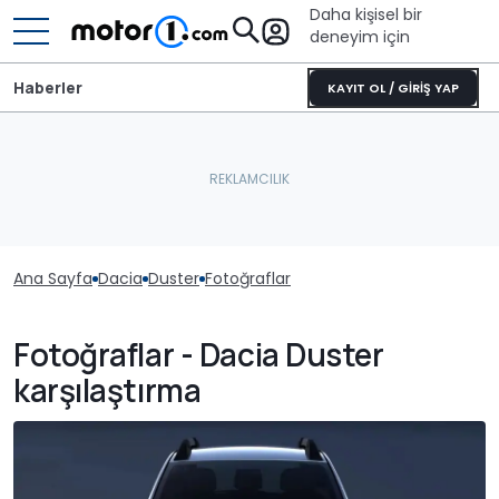
Daha kişisel bir
deneyim için
Haberler
KAYIT OL / GİRİŞ YAP
Ana Sayfa
Dacia
Duster
Fotoğraflar
Fotoğraflar - Dacia Duster
karşılaştırma