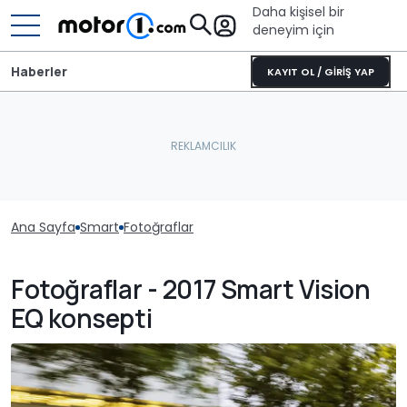
Daha kişisel bir
deneyim için
Haberler
KAYIT OL / GİRİŞ YAP
Ana Sayfa
Smart
Fotoğraflar
Fotoğraflar - 2017 Smart Vision
EQ konsepti