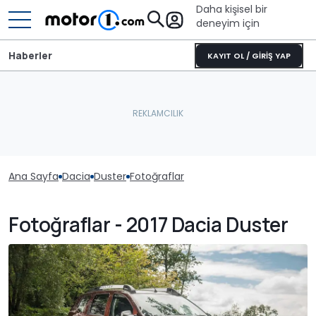
Daha kişisel bir
deneyim için
Haberler
KAYIT OL / GİRİŞ YAP
Ana Sayfa
Dacia
Duster
Fotoğraflar
Fotoğraflar - 2017 Dacia Duster