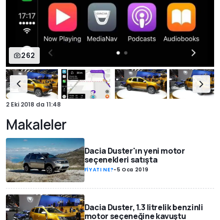
262
2 Eki 2018
da
11:48
Makaleler
Dacia Duster'ın yeni motor
seçenekleri satışta
FİYATI NE?
-
5 Oca 2019
Dacia Duster, 1.3 litrelik benzinli
motor seçeneğine kavuştu