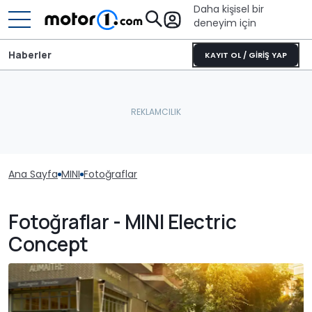
Daha kişisel bir
deneyim için
Haberler
KAYIT OL / GİRİŞ YAP
Ana Sayfa
MINI
Fotoğraflar
Fotoğraflar - MINI Electric
Concept