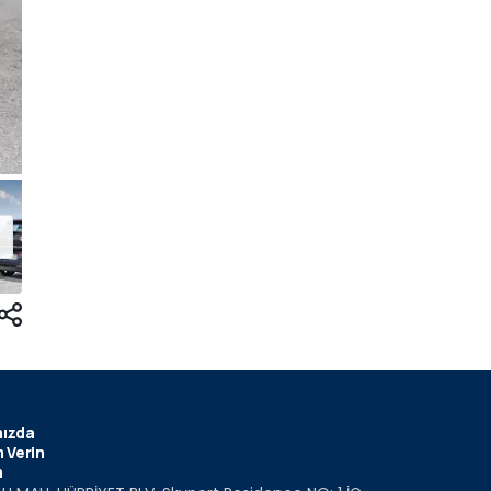
ızda
 Verin
m