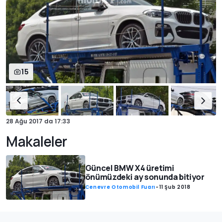
15
28 Ağu 2017
da
17:33
Makaleler
Güncel BMW X4 üretimi
önümüzdeki ay sonunda bitiyor
Cenevre Otomobil Fuarı
-
11 Şub 2018