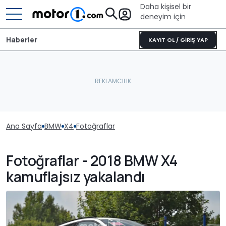
Daha kişisel bir
deneyim için
Haberler
KAYIT OL / GİRİŞ YAP
Ana Sayfa
BMW
X4
Fotoğraflar
Fotoğraflar - 2018 BMW X4
kamuflajsız yakalandı