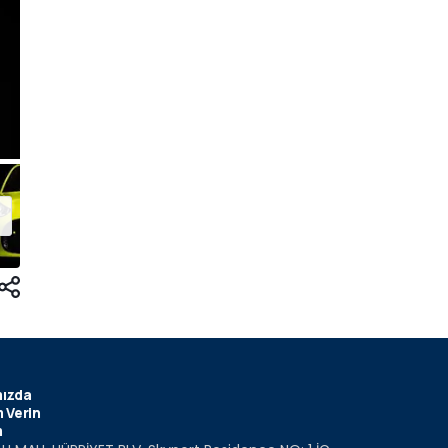
ızda
 Verin
m