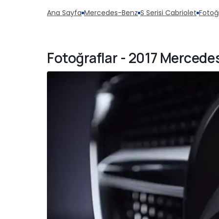
Ana Sayfa
Mercedes-Benz
S Serisi Cabriolet
Fotoğ
Fotoğraflar - 2017 Mercede