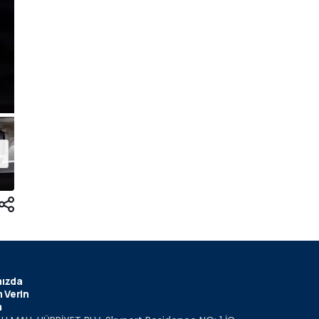
ızda
 Verin
m