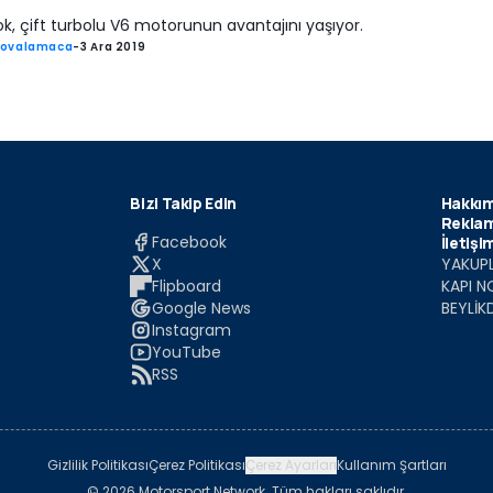
, çift turbolu V6 motorunun avantajını yaşıyor.
Kovalamaca
-
3 Ara 2019
Bizi Takip Edin
Hakkım
Reklam
Facebook
İletişi
X
YAKUPL
Flipboard
KAPI N
Google News
BEYLİK
Instagram
YouTube
RSS
Gizlilik Politikası
Çerez Politikası
Çerez Ayarları
Kullanım Şartları
© 2026 Motorsport Network. Tüm hakları saklıdır.