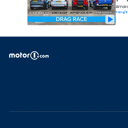
Amarok
Yarış/