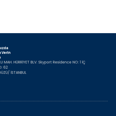
ızda
 Verin
m
U MAH. HÜRRİYET BLV. Skyport Residence NO: 1 İÇ
O: 62
DÜZÜ/ İSTANBUL