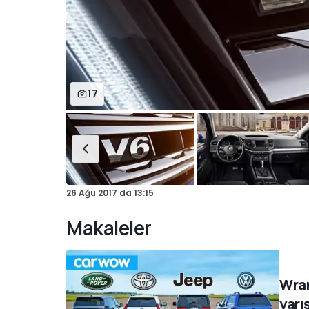
17
26 Ağu 2017
da
13:15
Makaleler
Wran
yarı