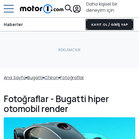
Daha kişisel bir
deneyim için
Haberler
KAYIT OL / GİRİŞ YAP
Ana Sayfa
Bugatti
Chiron
Fotoğraflar
Fotoğraflar - Bugatti hiper
otomobil render