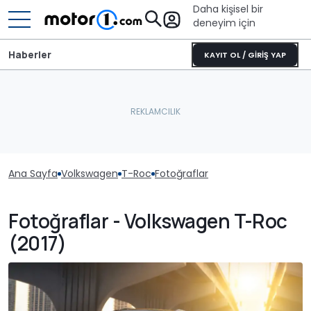
Daha kişisel bir
deneyim için
Haberler
KAYIT OL / GİRİŞ YAP
Ana Sayfa
Volkswagen
T-Roc
Fotoğraflar
Fotoğraflar - Volkswagen T-Roc
(2017)