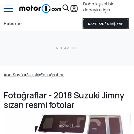
Daha kişisel bir
deneyim için
Haberler
KAYIT OL / GİRİŞ YAP
Ana Sayfa
Suzuki
Fotoğraflar
Fotoğraflar - 2018 Suzuki Jimny
sızan resmi fotolar