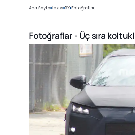
Ana Sayfa
Lexus
RX
Fotoğraflar
Fotoğraflar - Üç sıra koltuk