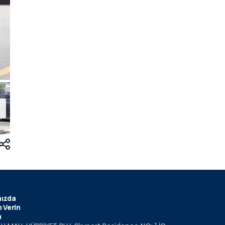
ızda
 Verin
m