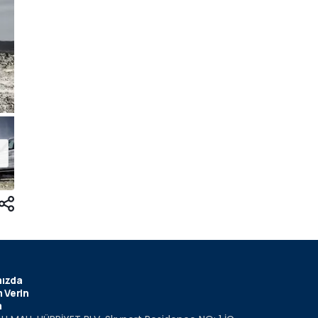
ızda
 Verin
m