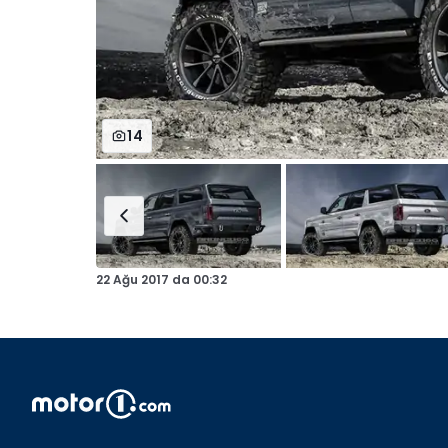
14
22 Ağu 2017
da
00:32