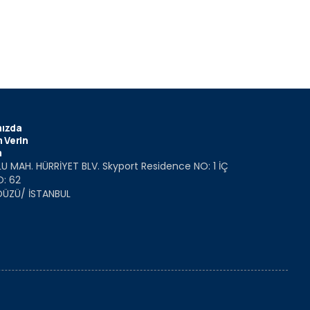
ızda
 Verin
m
U MAH. HÜRRİYET BLV. Skyport Residence NO: 1 İÇ
O: 62
DÜZÜ/ İSTANBUL