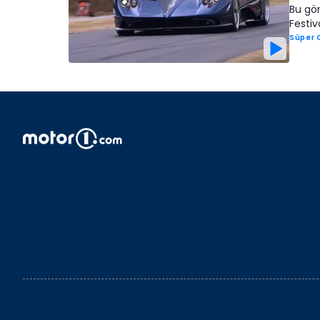
Bu gö
Festiv
Süper 