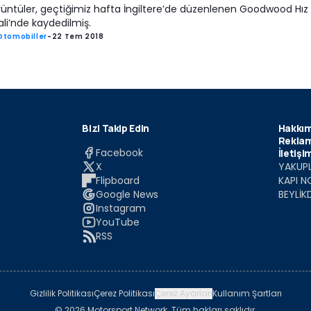
rüntüler, geçtiğimiz hafta İngiltere’de düzenlenen Goodwood Hız
ali’nde kaydedilmiş.
Otomobiller
-
22 Tem 2018
Bizi Takip Edin
Hakkım
Reklam
Facebook
İletişi
X
YAKUPL
Flipboard
KAPI N
Google News
BEYLİK
Instagram
YouTube
RSS
Gizlilik Politikası
Çerez Politikası
Çerez Ayarları
Kullanım Şartları
© 2026 Motorsport Network. Tüm hakları saklıdır.