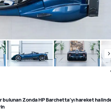
r bulunan Zonda HP Barchetta’yı hareket halind
yin