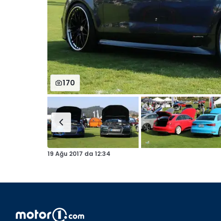
170
19 Ağu 2017
da
12:34