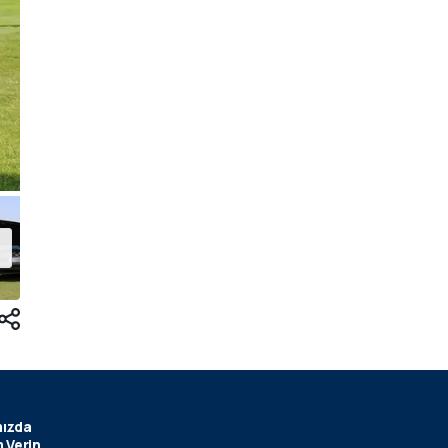
ızda
 Verin